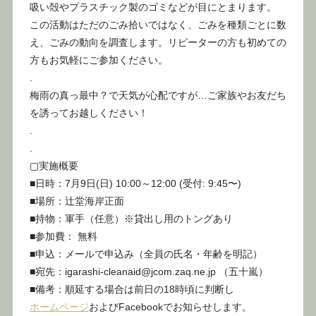
吸い殻やプラスチック製のゴミなどが目にとまります。
この活動はただのごみ拾いではなく、ごみを種類ごとに数
え、ごみの動向を調査します。リピーターの方も初めての
方もお気軽にご参加ください。
.
梅雨の真っ最中？で天気が心配ですが…ご家族やお友だち
を誘ってお越しください！
.
.
▢実施概要
■日時：7月9日(日) 10:00～12:00 (受付: 9:45〜)
■場所：辻堂海岸正面
■持物：軍手（任意）※貸出し用のトングあり
■参加費： 無料
■申込：メールで申込み（全員の氏名・年齢を明記）
■宛先：igarashi-cleanaid@jcom.zaq.ne.jp （五十嵐）
■備考：順延する場合は前日の18時頃に判断し
ホームページ
およびFacebookでお知らせします。