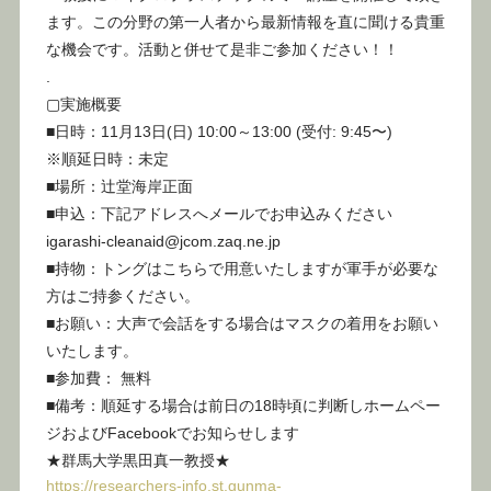
ます。この分野の第一人者から最新情報を直に聞ける貴重
な機会です。活動と併せて是非ご参加ください！！
.
▢実施概要
■日時：11月13日(日) 10:00～13:00 (受付: 9:45〜)
※順延日時：未定
■場所：辻堂海岸正面
■申込：下記アドレスへメールでお申込みください
igarashi-cleanaid@jcom.zaq.ne.jp
■持物：トングはこちらで用意いたしますが軍手が必要な
方はご持参ください。
■お願い：大声で会話をする場合はマスクの着用をお願い
いたします。
■参加費： 無料
■備考：順延する場合は前日の18時頃に判断しホームペー
ジおよびFacebookでお知らせします
★群馬大学黒田真一教授★
https://researchers-info.st.gunma-