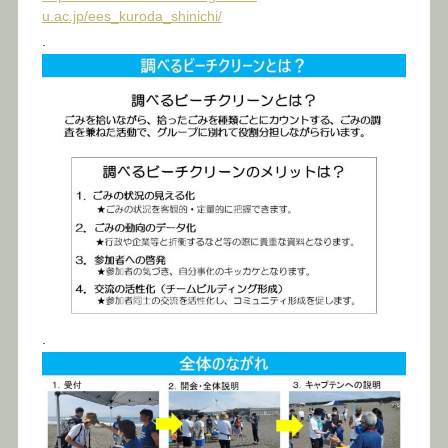
u.ac.jp/ees_kuroda_shinichi/
.
.