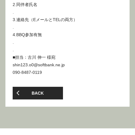
2.同伴者氏名
.
3.連絡先（EメールとTELの両方）
.
4.BBQ参加有無
.
.
■担当：古川 伸一 様宛
shin123.o0@softbank.ne.jp
090-8487-0119
BACK