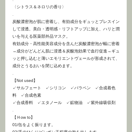
〈シトラス＆ネロリの香り〉
.
炭酸濃密泡が肌に密着し、有効成分をギュッとプレスイン
して浸透。美白・透明感・リフトアップに加え、ハリと潤
いを与える医薬部外品マスク。
有効成分・高性能美容成分を含んだ炭酸濃密泡が幅に密着
→成分がどんどん肌に浸透＆炭酸泡効果で血行促進→ギュ
ッと押し込むと薄いエモリエントヴェールが形成されて、
成分とうるおいを閉じ込めます。
.
【Not used】
✓サルフェート ✓シリコン ✓パラペン ✓合成着色
料 ✓合成色素
✓合成香料 ✓エタノール ✓鉱物油 ✓紫外線吸収剤
.
【Ｈow to】
01/缶をよく振ります。
02/手のひらにピンポン玉程度の泡を出します。