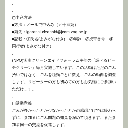
.
.
▢申込方法
■方法：メールで申込み（五十嵐宛）
■宛先：igarashi-cleanaid@jcom.zaq.ne.jp
■記載：①氏名(よみがな付き)、②年齢、③携帯番号、④
同行者(よみがな付き）
.
(NPO)湘南クリーンエイドフォーラム主催の「調べるビー
チクリーン」毎月実施しています。この活動はただのごみ
拾いではなく、ごみを種類ごとに数え、ごみの動向を調査
します。リピーターの方も初めての方もお気軽にご参加い
ただけます。
.
▢活動意義
ごみが多かったとか少なかったとかの感想だけでは終わら
ずに、参加者にごみ問題の知見を深めて頂きます。また参
加者同士の交流を促進します。