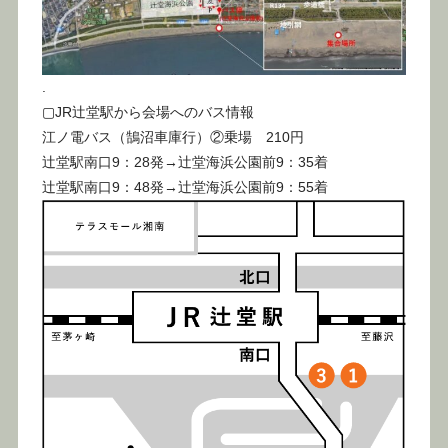
.
▢JR辻堂駅から会場へのバス情報
江ノ電バス（鵠沼車庫行）②乗場 210円
辻堂駅南口9：28発→辻堂海浜公園前9：35着
辻堂駅南口9：48発→辻堂海浜公園前9：55着